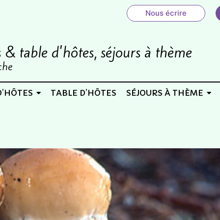
Nous écrire
& table d'hôtes, séjours à thème
che
D’HÔTES
TABLE D’HÔTES
SÉJOURS À THÈME